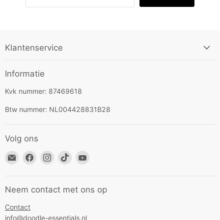
Klantenservice
Informatie
Kvk nummer: 87469618
Btw nummer: NL004428831B28
Volg ons
Email
Vind
Vind
Vind
Vind
Doodle-
ons
ons
ons
ons
essentials.nl
op
op
op
op
Facebook
Instagram
TikTok
YouTube
Neem contact met ons op
Contact
info@doodle-essentials.nl