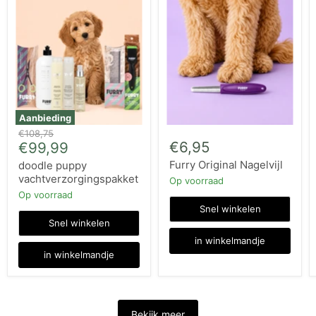
Aanbieding
Oorspronkelijke
€108,75
Huidige
€6,95
prijs
€99,99
prijs
Furry Original Nagelvijl
doodle puppy
vachtverzorgingspakket
Op voorraad
Op voorraad
Snel winkelen
Snel winkelen
in winkelmandje
in winkelmandje
Bekijk meer